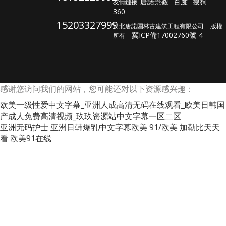
唐諾景觀
百度
搜狗
友情鏈接:
360
15203327999
河北唐諾園林古建筑工程有限公司
版權
冀ICP備17002760號-4
所有
感谢您访问我们的网站，您可能还对以下资源感兴趣：
欧美一级性爱中文字幕_亚洲人成高清无码在线观看_欧美日韩国
产成人免费高清视频_玖玖资源站中文字幕一区二区
亚洲无码护士
亚洲日韩爆乳中文字幕欧美
91/欧美
加勒比天天
看
欧美91在线