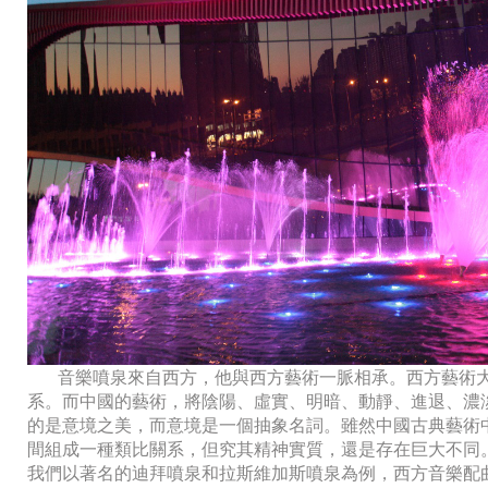
音樂噴泉來自西方，他與西方藝術一脈相承。西方藝術大多
系。而中國的藝術，將陰陽、虛實、明暗、動靜、進退、濃淡
的是意境之美，而意境是一個抽象名詞。雖然中國
間組成一種類比關系，但究其精神實質，還是存在巨大不同
我們以著名的迪拜噴泉和拉斯維加斯噴泉為例，西方音樂配曲的噴泉表