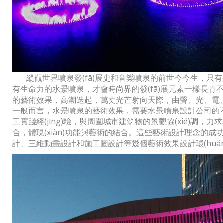
縱觀世界噴泉發(fā)展史和音樂噴泉的前世今今生，只有那
有生命力的水景噴泉，才會時尚界的發(fā)展元素一樣長青
的藝術效果，高潮迭起，萬丈光芒射向天際，由聲、光
一般而言，水景噴泉的藝術效果，需要水景噴泉設
工實踐經(jīng)驗，與周圍城市建筑物的景觀協(xié)調，力
合，體現(xiàn)功能與藝術的結合。這些藝術設計理念的成功實
計、三維動畫設計和施工圖設計等幾個藝術效果設計環(huán