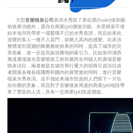
影響？
大型
音樂噴泉公司
表演水秀除了美化環(huán)保和藝
術效果功能外，還存在商業(yè)價值功能。水景噴泉不僅
給本地市民帶來一場驚嘆不已的水秀表演，而且給來此
游覽的客人一種不入其門，卻猶入其內的感覺。在表演
整體達到震撼的舞臺藝術效果的同時，提高了城市的完
美形象，進一步提高旅游勝地的吸引力。比如泉州浦西
萬達廣場激光音樂噴泉工程和廣西全州縣人民廣場音樂
噴泉項目，兩者都是在城市舉行重大的招商引資項目或
者開展各種各樣國際和國內的展覽會的同時，進行音樂
噴泉水秀表演。這不僅給來城市投資的人們留下一片欣
欣向榮的景象，而且對于音樂噴泉周邊的商業(yè)地段帶
來了豐富的人流，具有一定商業(yè)投資價值。