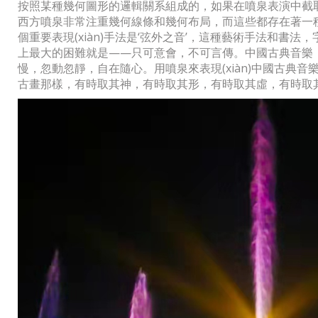
按照某種幾何圖形的邏輯關系組成的，如果在噴泉表演中截取其一
西方噴泉非常注重幾何線條和幾何布局，而這些都存在著一
個重要表現(xiàn)手法是‘弦外之音’，這種藝術手法和書法
上最大的困難就是——只可意會，不可言傳。中國古典音樂，從節(
慢，忽動忽靜，自在隨心。用噴泉來表現(xiàn)中國古典音樂
古畫那樣，有時取其神，有時取其形，有時取其虛，有時