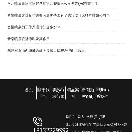
河北噴泉廠家哪家好？哪家音樂噴泉公司專業(yè)有實力？
音樂噴泉設計制作需要考慮哪些因素？應該找什么樣的噴泉公司？
音樂噴泉的工作原理你知道多少？
音樂噴泉設計原理及其作用
熱烈祝賀山西運城西建天茂城大型塑石假山工程完工
首頁
關于我
業(yè)
精品案
新聞動
聯(lián)
們
務范圍
例
態(tài)
系我們
聯(lián)系人: 么經(jīng)理
地址: 河北省保定市唐縣么家佐村888號
18132229992