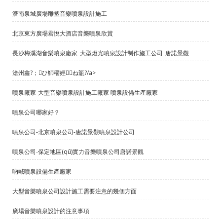
濟南泉城廣場雕塑音樂噴泉設計施工
北京東方廣場君悅大酒店音樂噴泉欣賞
長沙梅溪湖音樂噴泉廠家_大型燈光噴泉設計制作施工公司_唐諾景觀
滄州鑫?；ひ魳穱娙┕ね瓿?/a>
噴泉廠家-大型音樂噴泉設計施工廠家 噴泉設備生產廠家
噴泉公司哪家好？
噴泉公司-北京噴泉公司-唐諾景觀噴泉設計公司
噴泉公司-保定地區(qū)實力音樂噴泉公司唐諾景觀
吶喊噴泉設備生產廠家
大型音樂噴泉公司設計施工需要注意的幾個方面
廣場音樂噴泉設計的注意事項